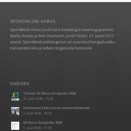
SPORDIKLUBI KIIRUS
Spordiklubi Kiirus loodi kahe kooliaegse treeningupartneri,
Marko Ansipi ja Ants Assmanni, poolt Tartus
27. juunil 2017.
aastal. Spordiklubi põhitegevus on suunatud kergejõustiku
harrastamisele ja selleks tingimuste loomisele.
UUDISED
Toimub SK Kiirus Suvejooks 2026
25. juuli 2026 - 15:25
Võistlemas Eesti noorte meistrivõistlustel
3. juuli 2026 - 18:23
SK Kiirus Suvejooks 2026
1. juuli 2026 - 11:35