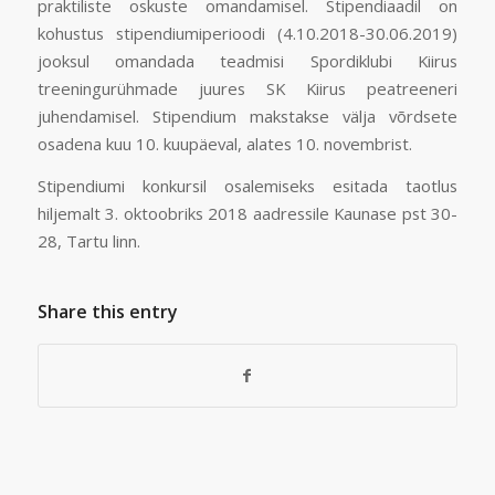
praktiliste oskuste omandamisel. Stipendiaadil on
kohustus stipendiumiperioodi (4.10.2018-30.06.2019)
jooksul omandada teadmisi Spordiklubi Kiirus
treeningurühmade juures SK Kiirus peatreeneri
juhendamisel. Stipendium makstakse välja võrdsete
osadena kuu 10. kuupäeval, alates 10. novembrist.
Stipendiumi konkursil osalemiseks esitada taotlus
hiljemalt 3. oktoobriks 2018 aadressile Kaunase pst 30-
28, Tartu linn.
Share this entry