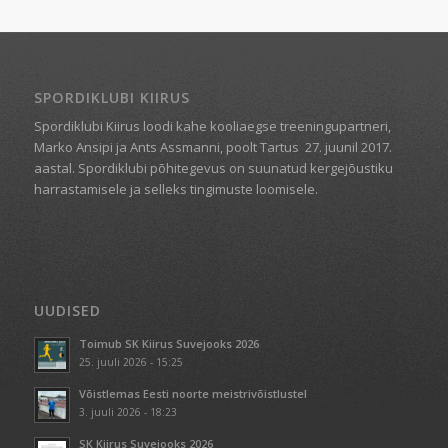
SPORDIKLUBI KIIRUS
Spordiklubi Kiirus loodi kahe kooliaegse treeningupartneri,
Marko Ansipi ja Ants Assmanni, poolt Tartus
27. juunil 2017.
aastal. Spordiklubi põhitegevus on suunatud kergejõustiku
harrastamisele ja selleks tingimuste loomisele.
UUDISED
Toimub SK Kiirus Suvejooks 2026
25. juuli 2026 - 15:25
Võistlemas Eesti noorte meistrivõistlustel
3. juuli 2026 - 18:23
SK Kiirus Suvejooks 2026