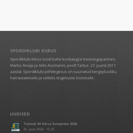
SPORDIKLUBI KIIRUS
Spordiklubi Kiirus loodi kahe kooliaegse treeningupartneri,
Marko Ansipi ja Ants Assmanni, poolt Tartus
27. juunil 2017.
aastal. Spordiklubi põhitegevus on suunatud kergejõustiku
harrastamisele ja selleks tingimuste loomisele.
UUDISED
Toimub SK Kiirus Suvejooks 2026
25. juuli 2026 - 15:25