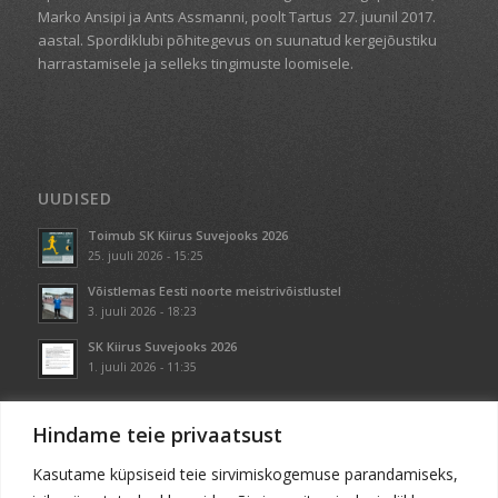
Marko Ansipi ja Ants Assmanni, poolt Tartus
27. juunil 2017.
aastal. Spordiklubi põhitegevus on suunatud kergejõustiku
harrastamisele ja selleks tingimuste loomisele.
UUDISED
Toimub SK Kiirus Suvejooks 2026
25. juuli 2026 - 15:25
Võistlemas Eesti noorte meistrivõistlustel
3. juuli 2026 - 18:23
SK Kiirus Suvejooks 2026
1. juuli 2026 - 11:35
Hindame teie privaatsust
Kasutame küpsiseid teie sirvimiskogemuse parandamiseks,
KONTAKT