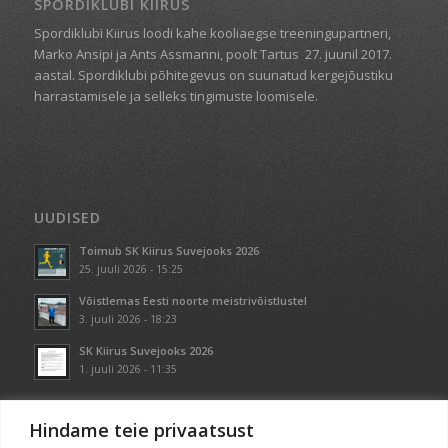
SPORDIKLUBI KIIRUS
Spordiklubi Kiirus loodi kahe kooliaegse treeningupartneri,
Marko Ansipi ja Ants Assmanni, poolt Tartus
27. juunil 2017.
aastal. Spordiklubi põhitegevus on suunatud kergejõustiku
harrastamisele ja selleks tingimuste loomisele.
UUDISED
Toimub SK Kiirus Suvejooks 2026
25. juuli 2026 - 15:25
Võistlemas Eesti noorte meistrivõistlustel
3. juuli 2026 - 18:23
SK Kiirus Suvejooks 2026
1. juuli 2026 - 11:35
Hindame teie privaatsust