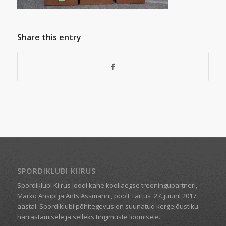
Share this entry
SPORDIKLUBI KIIRUS
Spordiklubi Kiirus loodi kahe kooliaegse treeningupartneri,
Marko Ansipi ja Ants Assmanni, poolt Tartus
27. juunil 2017.
aastal. Spordiklubi põhitegevus on suunatud kergejõustiku
harrastamisele ja selleks tingimuste loomisele.