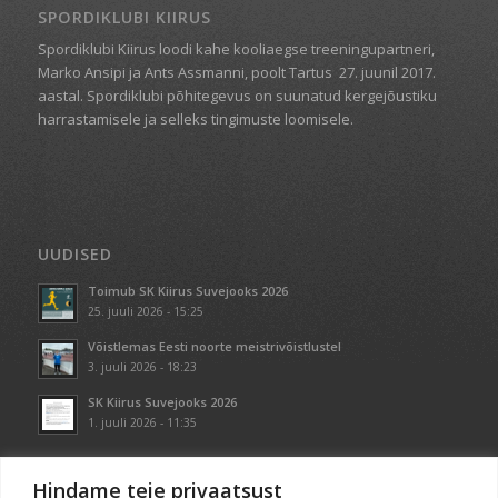
SPORDIKLUBI KIIRUS
Spordiklubi Kiirus loodi kahe kooliaegse treeningupartneri,
Marko Ansipi ja Ants Assmanni, poolt Tartus
27. juunil 2017.
aastal. Spordiklubi põhitegevus on suunatud kergejõustiku
harrastamisele ja selleks tingimuste loomisele.
UUDISED
Toimub SK Kiirus Suvejooks 2026
25. juuli 2026 - 15:25
Võistlemas Eesti noorte meistrivõistlustel
3. juuli 2026 - 18:23
SK Kiirus Suvejooks 2026
1. juuli 2026 - 11:35
Hindame teie privaatsust