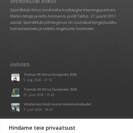
SPORDIKLUBI KIIRUS
Spordiklubi Kiirus loodi kahe kooliaegse treeningupartneri,
Marko Ansipi ja Ants Assmanni, poolt Tartus
27. juunil 2017.
aastal. Spordiklubi põhitegevus on suunatud kergejõustiku
harrastamisele ja selleks tingimuste loomisele.
UUDISED
Toimus SK Kiirus Suvejooks 2026
9. aug. 2026 - 21:16
Toimub SK Kiirus Suvejooks 2026
25. juuli 2026 - 15:25
Võistlemas Eesti noorte meistrivõistlustel
3. juuli 2026 - 18:23
Hindame teie privaatsust