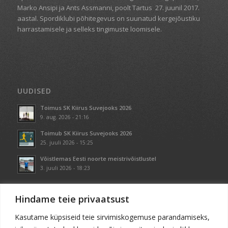
Marko Ansipi ja Ants Assmanni, poolt Tartus
27. juunil 2017.
aastal. Spordiklubi põhitegevus on suunatud kergejõustiku
harrastamisele ja selleks tingimuste loomisele.
UUDISED
Toimus SK Kiirus Suvejooks 2026
9. aug. 2026 - 21:16
Toimub SK Kiirus Suvejooks 2026
25. juuli 2026 - 15:25
Võistlemas Eesti noorte meistrivõistlustel
3. juuli 2026 - 18:23
Hindame teie privaatsust
Kasutame küpsiseid teie sirvimiskogemuse parandamiseks,
KONTAKT