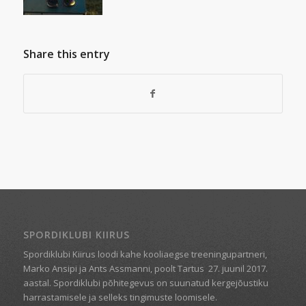
Share this entry
SPORDIKLUBI KIIRUS
Spordiklubi Kiirus loodi kahe kooliaegse treeningupartneri,
Marko Ansipi ja Ants Assmanni, poolt Tartus
27. juunil 2017.
aastal. Spordiklubi põhitegevus on suunatud kergejõustiku
harrastamisele ja selleks tingimuste loomisele.