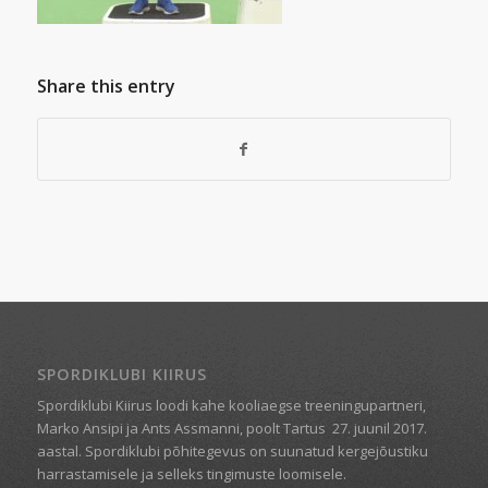
Share this entry
SPORDIKLUBI KIIRUS
Spordiklubi Kiirus loodi kahe kooliaegse treeningupartneri,
Marko Ansipi ja Ants Assmanni, poolt Tartus
27. juunil 2017.
aastal. Spordiklubi põhitegevus on suunatud kergejõustiku
harrastamisele ja selleks tingimuste loomisele.