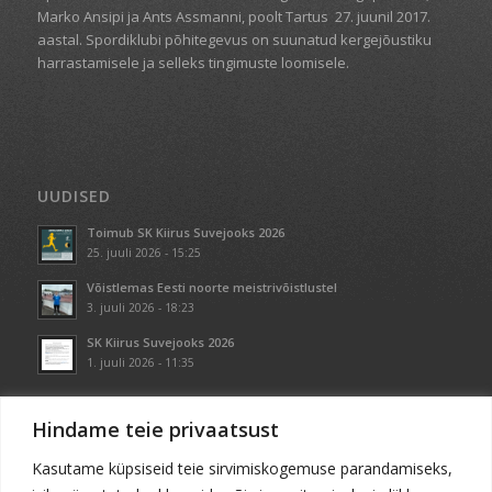
Marko Ansipi ja Ants Assmanni, poolt Tartus
27. juunil 2017.
aastal. Spordiklubi põhitegevus on suunatud kergejõustiku
harrastamisele ja selleks tingimuste loomisele.
UUDISED
Toimub SK Kiirus Suvejooks 2026
25. juuli 2026 - 15:25
Võistlemas Eesti noorte meistrivõistlustel
3. juuli 2026 - 18:23
SK Kiirus Suvejooks 2026
1. juuli 2026 - 11:35
Hindame teie privaatsust
Kasutame küpsiseid teie sirvimiskogemuse parandamiseks,
KONTAKT