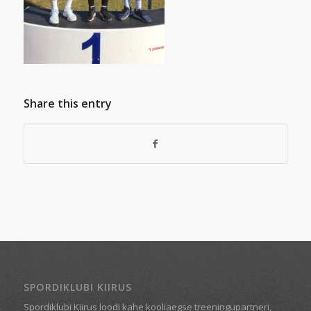
Share this entry
SPORDIKLUBI KIIRUS
Spordiklubi Kiirus loodi kahe kooliaegse treeningupartneri,