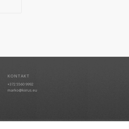
KONTAKT
+372 5560 9992
marko@kiirus.eu