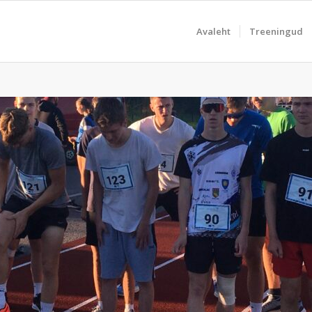
Avaleht
Treeningud