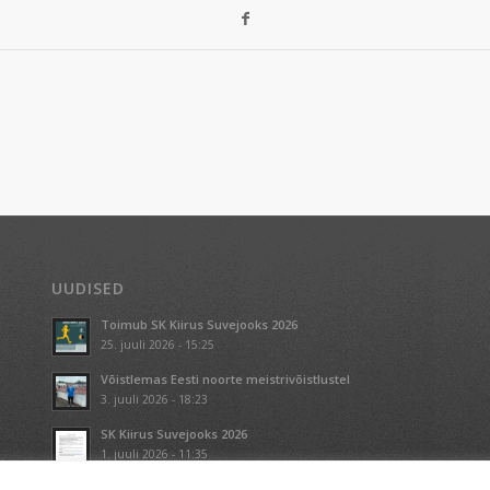
UUDISED
Toimub SK Kiirus Suvejooks 2026
25. juuli 2026 - 15:25
Võistlemas Eesti noorte meistrivõistlustel
3. juuli 2026 - 18:23
SK Kiirus Suvejooks 2026
1. juuli 2026 - 11:35