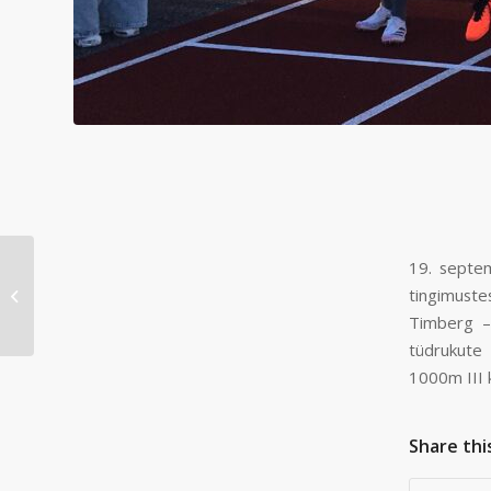
19. septem
Toimus Coop Tartu
tingimuste
Noortejooks 2024
Timberg – 
tüdrukute
1000m III 
Share thi