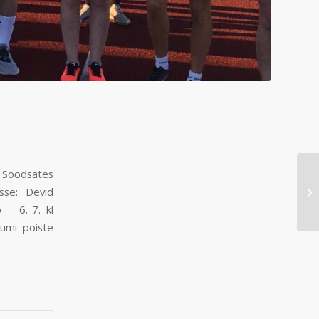
. Soodsates
usse: Devid
 – 6.-7. kl
umi poiste