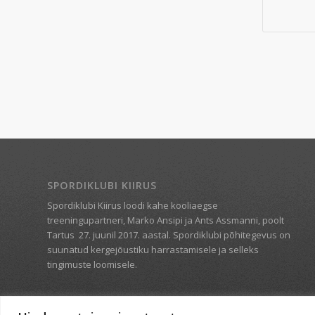
SPORDIKLUBI KIIRUS
Spordiklubi Kiirus loodi kahe kooliaegse
treeningupartneri, Marko Ansipi ja Ants Assmanni, poolt
Tartus
27. juunil 2017. aastal. Spordiklubi põhitegevus on
suunatud kergejõustiku harrastamisele ja selleks
tingimuste loomisele.