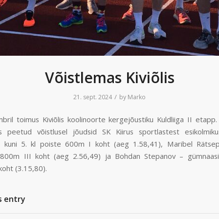
Võistlemas Kiviõlis
/
21. sept. 2024
by
Marko
bril toimus Kiviõlis koolinoorte kergejõustiku Kuldliiga II etapp
s peetud võistlusel jõudsid SK Kiirus sportlastest esikolmik
kuni 5. kl poiste 600m I koht (aeg 1.58,41), Maribel Rätsep
 800m III koht (aeg 2.56,49) ja Bohdan Stepanov – gümnaasi
koht (3.15,80).
s entry