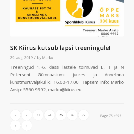
SK Kiirus kutsub lapsi treeningule!
/
29. aug. 2019
by
Marko
Treeningud 1.-6. klassi lastele toimuvad E, T ja N
Petersoni Gümnaasiumi juures ja Annelinna
kunstmuruväljakul kl. 16.00-17.00. Täpsem info: Marko
Ansip: 5560 9992, marko@kiirus.eu.
«
‹
73
74
75
76
77
Page 75 of 95
›
»