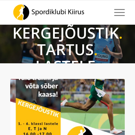
KERGEJÕUSTIK
.
TARTUS
.
LASTELE
.
Spordiklubi
Kiirus
VAATA TREENINGUID