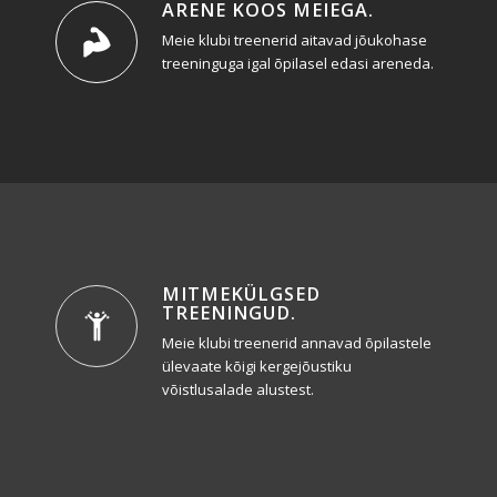
ARENE KOOS MEIEGA
.
Meie klubi treenerid aitavad jõukohase
treeninguga igal õpilasel edasi areneda.
MITMEKÜLGSED
TREENINGUD
.
Meie klubi treenerid annavad õpilastele
ülevaate kõigi kergejõustiku
võistlusalade alustest.