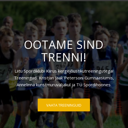
OOTAME SIND
TRENNI!
Liitu Spordiklubi Kiirus kergejõustikutreeningutega!
Treeningud Kristjan Jaak Petersoni Gümnaasiumis,
Annelinna kunstmuruväljakul ja TÜ Spordihoones.
VAATA TREENINGUID