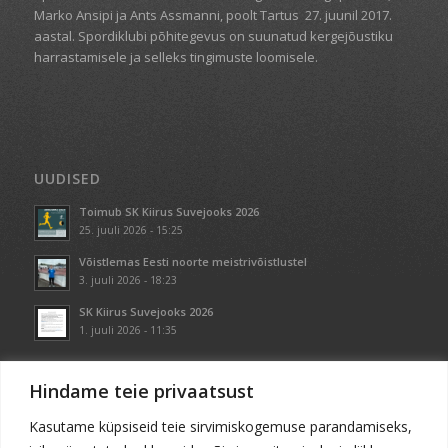
Marko Ansipi ja Ants Assmanni, poolt Tartus
27. juunil 2017.
aastal. Spordiklubi põhitegevus on suunatud kergejõustiku
harrastamisele ja selleks tingimuste loomisele.
UUDISED
Toimub SK Kiirus Suvejooks 2026
25. juuli 2026 - 15:25
Võistlemas Eesti noorte meistrivõistlustel
3. juuli 2026 - 18:23
SK Kiirus Suvejooks 2026
1. juuli 2026 - 11:35
Hindame teie privaatsust
Kasutame küpsiseid teie sirvimiskogemuse parandamiseks,
KONTAKT