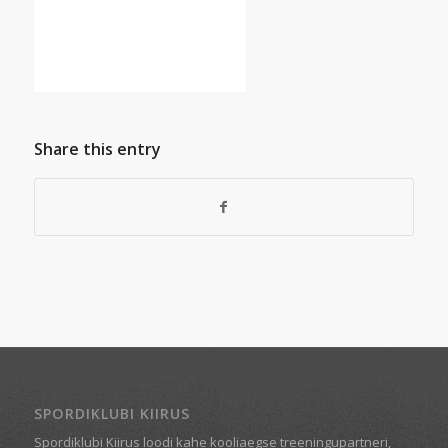
Share this entry
SPORDIKLUBI KIIRUS
Spordiklubi Kiirus loodi kahe kooliaegse treeningupartneri,