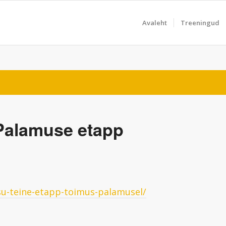
Avaleht
Treeningud
Palamuse etapp
su-teine-etapp-toimus-palamusel/