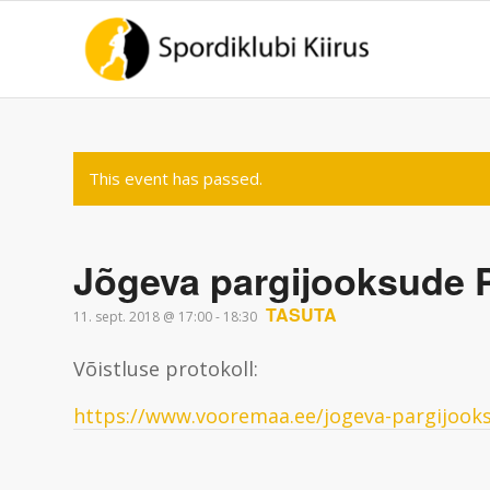
This event has passed.
Jõgeva pargijooksude 
TASUTA
11. sept. 2018 @ 17:00
-
18:30
Võistluse protokoll:
https://www.vooremaa.ee/jogeva-pargijook