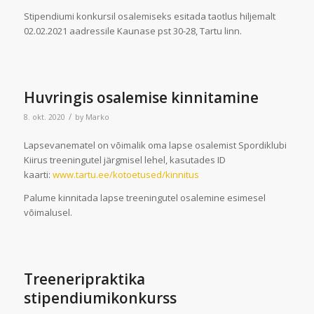
Stipendiumi konkursil osalemiseks esitada taotlus hiljemalt
02.02.2021 aadressile Kaunase pst 30-28, Tartu linn.
Huvringis osalemise kinnitamine
/
8. okt. 2020
by
Marko
Lapsevanematel on võimalik oma lapse osalemist Spordiklubi
Kiirus treeningutel järgmisel lehel, kasutades ID
kaarti:
www.tartu.ee/kotoetused/kinnitus
Palume kinnitada lapse treeningutel osalemine esimesel
võimalusel.
Treeneripraktika
stipendiumikonkurss