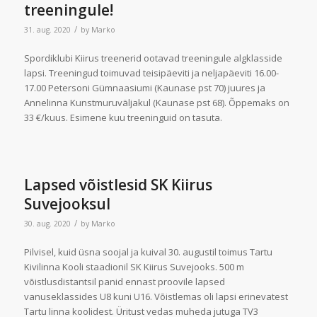
treeningule!
/
31. aug. 2020
by
Marko
Spordiklubi Kiirus treenerid ootavad treeningule algklasside
lapsi. Treeningud toimuvad teisipäeviti ja neljapäeviti 16.00-
17.00 Petersoni Gümnaasiumi (Kaunase pst 70) juures ja
Annelinna Kunstmuruväljakul (Kaunase pst 68). Õppemaks on
33 €/kuus. Esimene kuu treeninguid on tasuta.
Lapsed võistlesid SK Kiirus
Suvejooksul
/
30. aug. 2020
by
Marko
Pilvisel, kuid üsna soojal ja kuival 30. augustil toimus Tartu
Kivilinna Kooli staadionil SK Kiirus Suvejooks. 500 m
võistlusdistantsil panid ennast proovile lapsed
vanuseklassides U8 kuni U16. Võistlemas oli lapsi erinevatest
Tartu linna koolidest. Üritust vedas muheda jutuga TV3