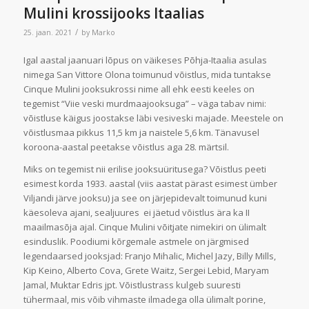
Mulini krossijooks Itaalias
/
25. jaan. 2021
by
Marko
Igal aastal jaanuari lõpus on väikeses Põhja-Itaalia asulas
nimega San Vittore Olona toimunud võistlus, mida tuntakse
Cinque Mulini jooksukrossi nime all ehk eesti keeles on
tegemist “Viie veski murdmaajooksuga” – väga tabav nimi:
võistluse käigus joostakse läbi vesiveski majade. Meestele on
võistlusmaa pikkus 11,5 km ja naistele 5,6 km. Tänavusel
koroona-aastal peetakse võistlus aga 28. märtsil.
Miks on tegemist nii erilise jooksuüritusega? Võistlus peeti
esimest korda 1933. aastal (viis aastat pärast esimest ümber
Viljandi järve jooksu) ja see on järjepidevalt toimunud kuni
käesoleva ajani, sealjuures ei jäetud võistlus ära ka II
maailmasõja ajal. Cinque Mulini võitjate nimekiri on ülimalt
esinduslik. Poodiumi kõrgemale astmele on järgmised
legendaarsed jooksjad: Franjo Mihalic, Michel Jazy, Billy Mills,
Kip Keino, Alberto Cova, Grete Waitz, Sergei Lebid, Maryam
Jamal, Muktar Edris jpt. Võistlustrass kulgeb suuresti
tühermaal, mis võib vihmaste ilmadega olla ülimalt porine,