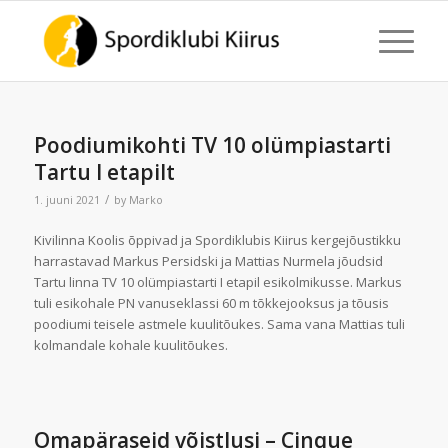
Poodiumikohti TV 10 olümpiastarti
Tartu I etapilt
/
1. juuni 2021
by
Marko
Kivilinna Koolis õppivad ja Spordiklubis Kiirus kergejõustikku
harrastavad Markus Persidski ja Mattias Nurmela jõudsid
Tartu linna TV 10 olümpiastarti I etapil esikolmikusse. Markus
tuli esikohale PN vanuseklassi 60 m tõkkejooksus ja tõusis
poodiumi teisele astmele kuulitõukes. Sama vana Mattias tuli
kolmandale kohale kuulitõukes.
Omapäraseid võistlusi – Cinque