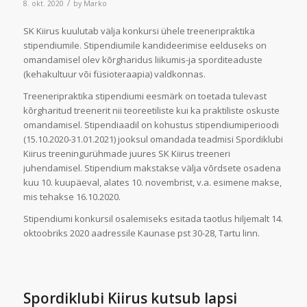
/
8. okt. 2020
by
Marko
SK Kiirus kuulutab välja konkursi ühele treeneripraktika
stipendiumile. Stipendiumile kandideerimise eelduseks on
omandamisel olev kõrgharidus liikumis-ja sporditeaduste
(kehakultuur või füsioteraapia) valdkonnas.
Treeneripraktika stipendiumi eesmärk on toetada tulevast
kõrgharitud treenerit nii teoreetiliste kui ka praktiliste oskuste
omandamisel. Stipendiaadil on kohustus stipendiumiperioodi
(15.10.2020-31.01.2021) jooksul omandada teadmisi Spordiklubi
Kiirus treeningurühmade juures SK Kiirus treeneri
juhendamisel. Stipendium makstakse välja võrdsete osadena
kuu 10. kuupäeval, alates 10. novembrist, v.a. esimene makse,
mis tehakse 16.10.2020.
Stipendiumi konkursil osalemiseks esitada taotlus hiljemalt 14.
oktoobriks 2020 aadressile Kaunase pst 30-28, Tartu linn.
Spordiklubi Kiirus kutsub lapsi