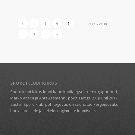
«
‹
5
6
7
Page 7 of 10
8
9
›
»
SPORDIKLUBI KIIRUS
Spordiklubi Kiirus loodi kahe kooliaegse treeningupartneri,
Marko Ansipi ja Ants Assmanni, poolt Tartus
27. juunil 2017.
aastal. Spordiklubi põhitegevus on suunatud kergejõustiku
harrastamisele ja selleks tingimuste loomisele.