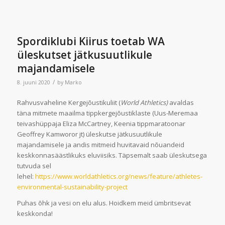
Spordiklubi Kiirus toetab WA
üleskutset jätkusuutlikule
majandamisele
/
8. juuni 2020
by
Marko
Rahvusvaheline Kergejõustikuliit (
World Athletics)
avaldas
täna mitmete maailma tippkergejõustiklaste (Uus-Meremaa
teivashüppaja Eliza McCartney, Keenia tippmaratoonar
Geoffrey Kamworor jt) üleskutse jätkusuutlikule
majandamisele ja andis mitmeid huvitavaid nõuandeid
keskkonnasäästlikuks eluviisiks. Täpsemalt saab üleskutsega
tutvuda sel
lehel:
https://www.worldathletics.org/news/feature/athletes-
environmental-sustainability-project
Puhas õhk ja vesi on elu alus. Hoidkem meid ümbritsevat
keskkonda!