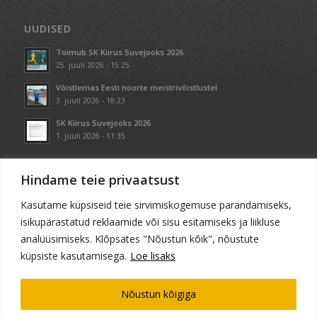
UUDISED
Toimub SK Kiirus Suvejooks 2026
25. juuli 2026 - 15:25
Võistlemas Eesti noorte meistrivõistlustel
3. juuli 2026 - 18:23
SK Kiirus Suvejooks 2026
1. juuli 2026 - 11:35
Hindame teie privaatsust
Kasutame küpsiseid teie sirvimiskogemuse parandamiseks,
KONTAKT
isikupärastatud reklaamide või sisu esitamiseks ja liikluse
+372 5560 9992
analüüsimiseks. Klõpsates "Nõustun kõik", nõustute
marko@kiirus.eu
küpsiste kasutamisega.
Loe lisaks
Nõustun kõigiga