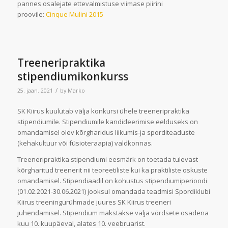
pannes osalejate ettevalmistuse viimase piirini
proovile:
Cinque Mulini 2015
Treeneripraktika
stipendiumikonkurss
/
25. jaan. 2021
by
Marko
SK Kiirus kuulutab välja konkursi ühele treeneripraktika
stipendiumile. Stipendiumile kandideerimise eelduseks on
omandamisel olev kõrgharidus liikumis-ja sporditeaduste
(kehakultuur või füsioteraapia) valdkonnas.
Treeneripraktika stipendiumi eesmärk on toetada tulevast
kõrgharitud treenerit nii teoreetiliste kui ka praktiliste oskuste
omandamisel. Stipendiaadil on kohustus stipendiumiperioodi
(01.02.2021-30.06.2021) jooksul omandada teadmisi Spordiklubi
Kiirus treeningurühmade juures SK Kiirus treeneri
juhendamisel. Stipendium makstakse välja võrdsete osadena
kuu 10. kuupäeval, alates 10. veebruarist.