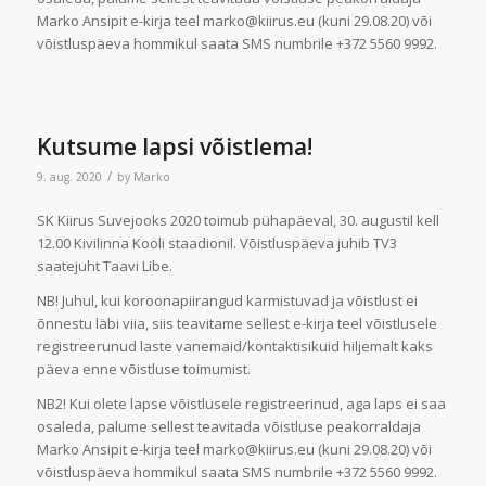
Marko Ansipit e-kirja teel marko@kiirus.eu (kuni 29.08.20) või
võistluspäeva hommikul saata SMS numbrile +372 5560 9992.
Kutsume lapsi võistlema!
/
9. aug. 2020
by
Marko
SK Kiirus Suvejooks 2020 toimub pühapäeval, 30. augustil kell
12.00 Kivilinna Kooli staadionil. Võistluspäeva juhib TV3
saatejuht Taavi Libe.
NB! Juhul, kui koroonapiirangud karmistuvad ja võistlust ei
õnnestu läbi viia, siis teavitame sellest e-kirja teel võistlusele
registreerunud laste vanemaid/kontaktisikuid hiljemalt kaks
päeva enne võistluse toimumist.
NB2! Kui olete lapse võistlusele registreerinud, aga laps ei saa
osaleda, palume sellest teavitada võistluse peakorraldaja
Marko Ansipit e-kirja teel marko@kiirus.eu (kuni 29.08.20) või
võistluspäeva hommikul saata SMS numbrile +372 5560 9992.