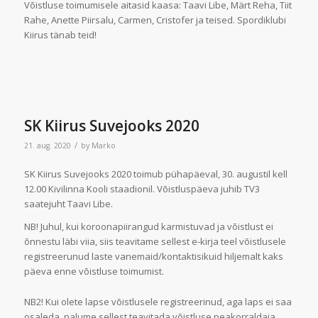
Võistluse toimumisele aitasid kaasa: Taavi Libe, Märt Reha, Tiit
Rahe, Anette Piirsalu, Carmen, Cristofer ja teised. Spordiklubi
Kiirus tänab teid!
SK Kiirus Suvejooks 2020
/
21. aug. 2020
by
Marko
SK Kiirus Suvejooks 2020 toimub pühapäeval, 30. augustil kell
12.00 Kivilinna Kooli staadionil. Võistluspäeva juhib TV3
saatejuht Taavi Libe.
NB! Juhul, kui koroonapiirangud karmistuvad ja võistlust ei
õnnestu läbi viia, siis teavitame sellest e-kirja teel võistlusele
registreerunud laste vanemaid/kontaktisikuid hiljemalt kaks
päeva enne võistluse toimumist.
NB2! Kui olete lapse võistlusele registreerinud, aga laps ei saa
osaleda, palume sellest teavitada võistluse peakorraldaja