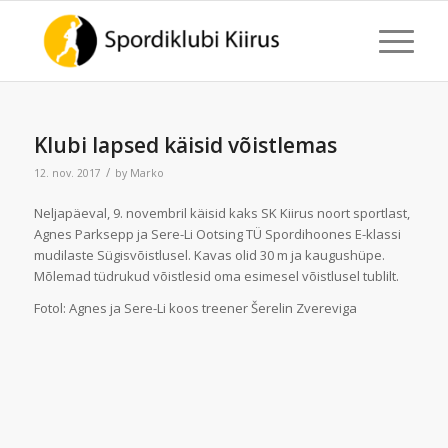
Klubi lapsed käisid võistlemas
/
12. nov. 2017
by
Marko
Neljapäeval, 9. novembril käisid kaks SK Kiirus noort sportlast,
Agnes Parksepp ja Sere-Li Ootsing TÜ Spordihoones E-klassi
mudilaste Sügisvõistlusel. Kavas olid 30 m ja kaugushüpe.
Mõlemad tüdrukud võistlesid oma esimesel võistlusel tublilt.
Fotol: Agnes ja Sere-Li koos treener Šerelin Zvereviga