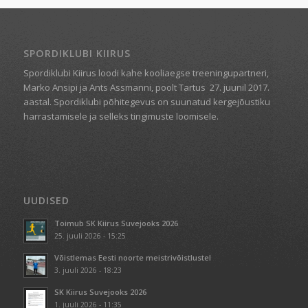
SPORDIKLUBI KIIRUS
Spordiklubi Kiirus loodi kahe kooliaegse treeningupartneri,
Marko Ansipi ja Ants Assmanni, poolt Tartus
27. juunil 2017.
aastal. Spordiklubi põhitegevus on suunatud kergejõustiku
harrastamisele ja selleks tingimuste loomisele.
UUDISED
Toimub SK Kiirus Suvejooks 2026
25. juuli 2026 - 15:25
Võistlemas Eesti noorte meistrivõistlustel
3. juuli 2026 - 18:23
SK Kiirus Suvejooks 2026
1. juuli 2026 - 11:35