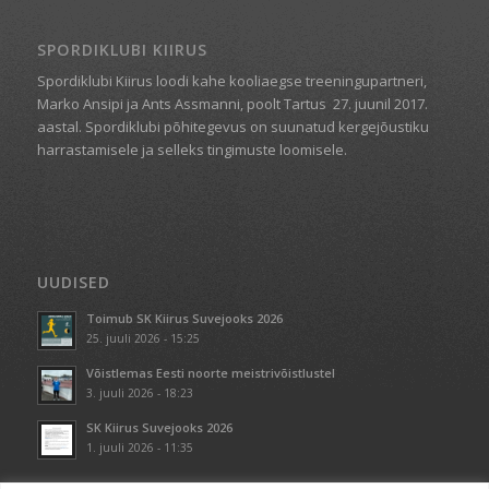
SPORDIKLUBI KIIRUS
Spordiklubi Kiirus loodi kahe kooliaegse treeningupartneri,
Marko Ansipi ja Ants Assmanni, poolt Tartus
27. juunil 2017.
aastal. Spordiklubi põhitegevus on suunatud kergejõustiku
harrastamisele ja selleks tingimuste loomisele.
UUDISED
Toimub SK Kiirus Suvejooks 2026
25. juuli 2026 - 15:25
Võistlemas Eesti noorte meistrivõistlustel
3. juuli 2026 - 18:23
SK Kiirus Suvejooks 2026
1. juuli 2026 - 11:35