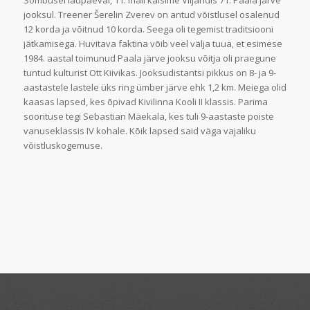
Sombusel laupäeval, 11. mail käisime Viljandis 71. Paala järve
jooksul. Treener Šerelin Zverev on antud võistlusel osalenud
12 korda ja võitnud 10 korda. Seega oli tegemist traditsiooni
jätkamisega. Huvitava faktina võib veel välja tuua, et esimese
1984. aastal toimunud Paala järve jooksu võitja oli praegune
tuntud kulturist Ott Kiivikas. Jooksudistantsi pikkus on 8- ja 9-
aastastele lastele üks ring ümber järve ehk 1,2 km. Meiega olid
kaasas lapsed, kes õpivad Kivilinna Kooli II klassis. Parima
soorituse tegi Sebastian Mäekala, kes tuli 9-aastaste poiste
vanuseklassis IV kohale. Kõik lapsed said väga vajaliku
võistluskogemuse.