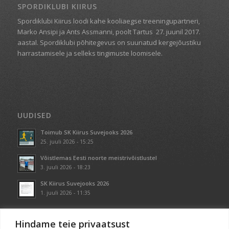
SPORDIKLUBI KIIRUS
Spordiklubi Kiirus loodi kahe kooliaegse treeningupartneri,
Marko Ansipi ja Ants Assmanni, poolt Tartus
27. juunil 2017.
aastal. Spordiklubi põhitegevus on suunatud kergejõustiku
harrastamisele ja selleks tingimuste loomisele.
UUDISED
Toimub SK Kiirus Suvejooks 2026
25. juuli 2026 - 15:25
Võistlemas Eesti noorte meistrivõistlustel
3. juuli 2026 - 18:23
SK Kiirus Suvejooks 2026
1. juuli 2026 - 11:35
Hindame teie privaatsust