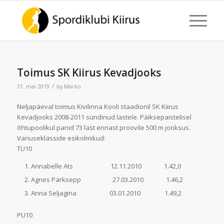
Toimus SK Kiirus Kevadjooks
/
31. mai 2019
by
Marko
Neljapäeval toimus Kivilinna Kooli staadionil SK Kiirus
Kevadjooks 2008-2011 sündinud lastele. Päiksepaistelisel
õhtupoolikul panid 73 last ennast proovile 500 m jooksus.
Vanuseklasside esikolmikud:
TU10
Annabelle Ats 12.11.2010 1.42,0
Agnes Parksepp 27.03.2010 1.46,2
Anna Seljagina 03.01.2010 1.49,2
PU10