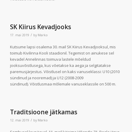
SK Kiirus Kevadjooks
/
17. mai 2019
by
Marko
Kutsume lapsi osalema 30. mail SK Kiirus Kevadjooksul, mis
toimub Kivilinna Kooli staadionil. Tegemist on ainukese sel
kevadel Annelinnas toimuva lastele mõeldud
jooksuvõistlusega, kus võetakse ka aega ja selgitatakse
paremusjärjestus. Võistlusel on kaks vanuseklassi: U10 (2010
sündinud ja nooremad) ja U12 (2008-2009
sündinud). Võistlusmaa mõlemale vanuseklassile on 500 m.
Traditsioone jätkamas
/
12. mai 2019
by
Marko