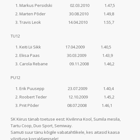
Markus Persidski 02.03.2010 1.47,5
Marten Põder 30.08.2010 1.49,8
Travis Leok 14.04.2010 1.55,7
TU12
Keiti Lii Sikk 17.04.2009 1.40,5
Eliisa Paas 30.03.2009 1.43,9
Carola Rebane 09.11.2008 1.46,2
PU12
Erik Puusepp 23.07.2009 1.40,4
Roobert Teder 12.10.2009 1.45,2
Priit Põder 08.07.2008 1.46,1
SK Kiirus tänab toetuse eest: Kivilinna Kool, Sumila mesila,
Tartu Coop, Duo Sport, Semiway.
Samuti suur tänu kõigile vabatahtlikele, kes aitasid kaasa
võistluse korraldamisele!