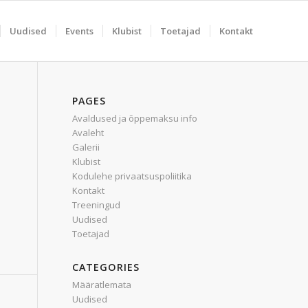
Uudised
Events
Klubist
Toetajad
Kontakt
PAGES
Avaldused ja õppemaksu info
Avaleht
Galerii
Klubist
Kodulehe privaatsuspoliitika
Kontakt
Treeningud
Uudised
Toetajad
CATEGORIES
Määratlemata
Uudised